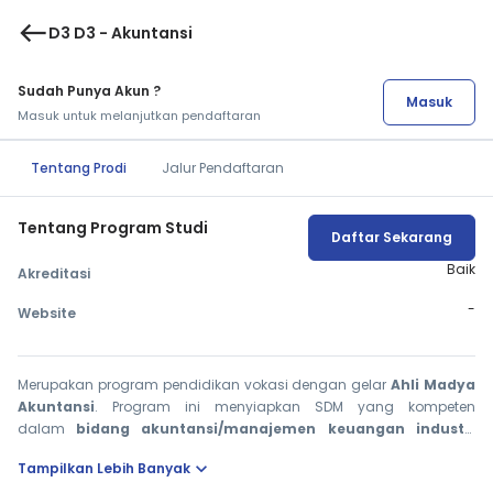
west
D3 D3 - Akuntansi
Sudah Punya Akun ?
Masuk
Masuk untuk melanjutkan pendaftaran
Tentang Prodi
Jalur Pendaftaran
Tentang Program Studi
Daftar Sekarang
Baik
Akreditasi
-
Website
Merupakan program pendidikan vokasi dengan gelar
Ahli Madya
Akuntansi
. Program ini menyiapkan SDM yang kompeten
dalam
bidang akuntansi/manajemen keuangan industri
perkebunan (Ahli Keuangan Perkebunan)
dengan perkuliahan
expand_more
Tampilkan Lebih Banyak
selama 3 (tiga) tahun dengan jumlah SKS kurang lebih 110 SKS.